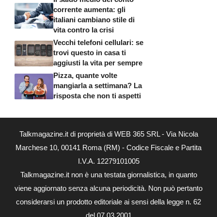
corrente aumenta: gli
italiani cambiano stile di
vita contro la crisi
Vecchi telefoni cellulari: se
trovi questo in casa ti
aggiusti la vita per sempre
Pizza, quante volte
mangiarla a settimana? La
risposta che non ti aspetti
Talkmagazine.it di proprietà di WEB 365 SRL - Via Nicola
Marchese 10, 00141 Roma (RM) - Codice Fiscale e Partita
I.V.A. 12279101005
Talkmagazine.it non è una testata giornalistica, in quanto
viene aggiornato senza alcuna periodicità. Non può pertanto
considerarsi un prodotto editoriale ai sensi della legge n. 62
del 07.03.2001