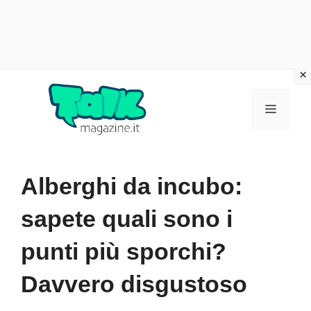
Vai
al
Menu
contenuto
Alberghi da incubo:
sapete quali sono i
punti più sporchi?
Davvero disgustoso