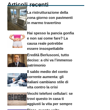
Articoli recenti
La ristrutturazione della
zona giorno con pavimenti
in marmo travertino
Hai spesso la pancia gonfia
e non sai come fare? La
causa reale potrebbe
essere insospettabile
Eredità Berlusconi, tutto
deciso: a chi va l’immenso
patrimonio
Il saldo medio del conto
corrente aumenta: gli
italiani cambiano stile di
vita contro la crisi
Vecchi telefoni cellulari: se
trovi questo in casa ti
aggiusti la vita per sempre