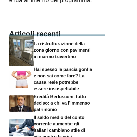
e Ida all’interno del programma.
Articoli recenti
La ristrutturazione della
zona giorno con pavimenti
in marmo travertino
Hai spesso la pancia gonfia
e non sai come fare? La
causa reale potrebbe
essere insospettabile
Eredità Berlusconi, tutto
deciso: a chi va l’immenso
patrimonio
Il saldo medio del conto
corrente aumenta: gli
italiani cambiano stile di
vita contro la crisi