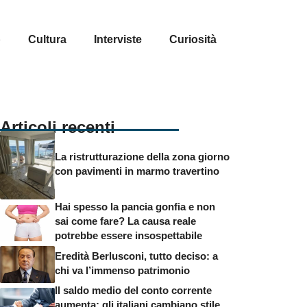
p
Cultura
Interviste
Curiosità
Articoli recenti
La ristrutturazione della zona giorno
con pavimenti in marmo travertino
Hai spesso la pancia gonfia e non
sai come fare? La causa reale
potrebbe essere insospettabile
Eredità Berlusconi, tutto deciso: a
chi va l’immenso patrimonio
Il saldo medio del conto corrente
aumenta: gli italiani cambiano stile