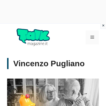
Vai
al
Menu
contenuto
Vincenzo Pugliano