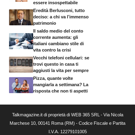
essere insospettabile
Eredità Berlusconi, tutto
deciso: a chi va l’immenso
patrimonio
Il saldo medio del conto
corrente aumenta: gli
italiani cambiano stile di
vita contro la crisi
Vecchi telefoni cellulari: se
trovi questo in casa ti
aggiusti la vita per sempre
Pizza, quante volte
mangiarla a settimana? La
risposta che non ti aspetti
Talkmagazine.it di proprietà di WEB 365 SRL - Via Nicola
Marchese 10, 00141 Roma (RM) - Codice Fiscale e Partita
I.V.A. 12279101005