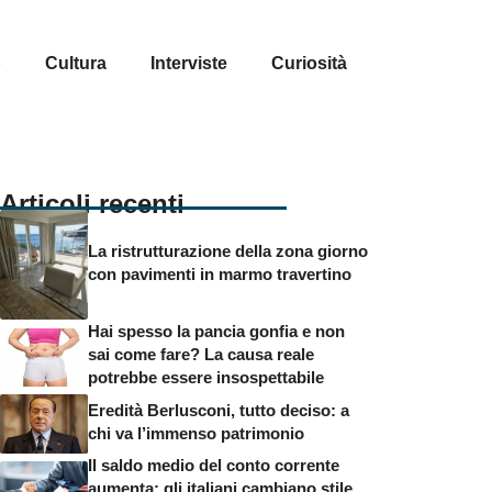
p
Cultura
Interviste
Curiosità
Articoli recenti
La ristrutturazione della zona giorno
con pavimenti in marmo travertino
Hai spesso la pancia gonfia e non
sai come fare? La causa reale
potrebbe essere insospettabile
Eredità Berlusconi, tutto deciso: a
chi va l’immenso patrimonio
Il saldo medio del conto corrente
aumenta: gli italiani cambiano stile