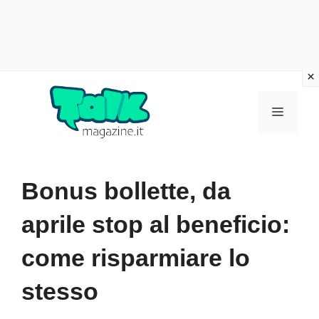
Vai
al
Menu
contenuto
Bonus bollette, da
aprile stop al beneficio:
come risparmiare lo
stesso