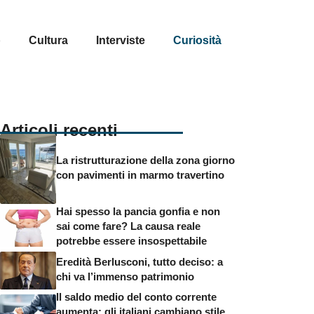
p
Cultura
Interviste
Curiosità
Articoli recenti
La ristrutturazione della zona giorno
con pavimenti in marmo travertino
Hai spesso la pancia gonfia e non
sai come fare? La causa reale
potrebbe essere insospettabile
Eredità Berlusconi, tutto deciso: a
chi va l’immenso patrimonio
Il saldo medio del conto corrente
aumenta: gli italiani cambiano stile