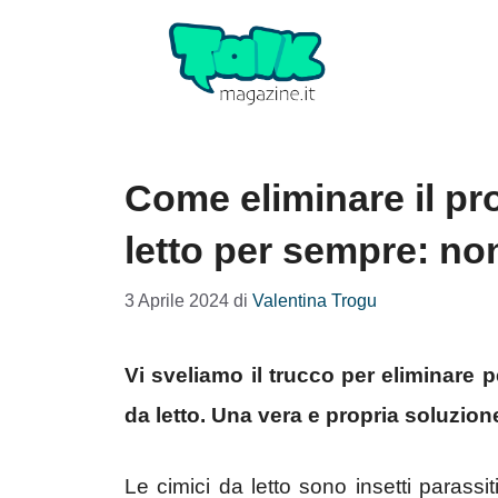
Vai
al
contenuto
Come eliminare il pr
letto per sempre: non
3 Aprile 2024
di
Valentina Trogu
Vi sveliamo il trucco per eliminare p
da letto. Una vera e propria soluzion
Le cimici da letto sono insetti parass