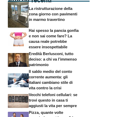
Articoli recenti
La ristrutturazione della
zona giorno con pavimenti
in marmo travertino
Hai spesso la pancia gonfia
e non sai come fare? La
causa reale potrebbe
essere insospettabile
Eredità Berlusconi, tutto
deciso: a chi va l’immenso
patrimonio
Il saldo medio del conto
corrente aumenta: gli
italiani cambiano stile di
vita contro la crisi
Vecchi telefoni cellulari: se
trovi questo in casa ti
aggiusti la vita per sempre
Pizza, quante volte