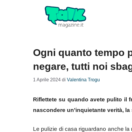
Vai
al
contenuto
Ogni quanto tempo pul
negare, tutti noi sba
1 Aprile 2024
di
Valentina Trogu
Riflettete su quando avete pulito il f
nascondere un’inquietante verità, la 
Le pulizie di casa riguardano anche la 