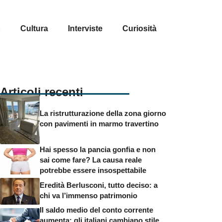
p
Cultura
Interviste
Curiosità
Articoli recenti
La ristrutturazione della zona giorno
con pavimenti in marmo travertino
Hai spesso la pancia gonfia e non
sai come fare? La causa reale
potrebbe essere insospettabile
Eredità Berlusconi, tutto deciso: a
chi va l’immenso patrimonio
Il saldo medio del conto corrente
aumenta: gli italiani cambiano stile