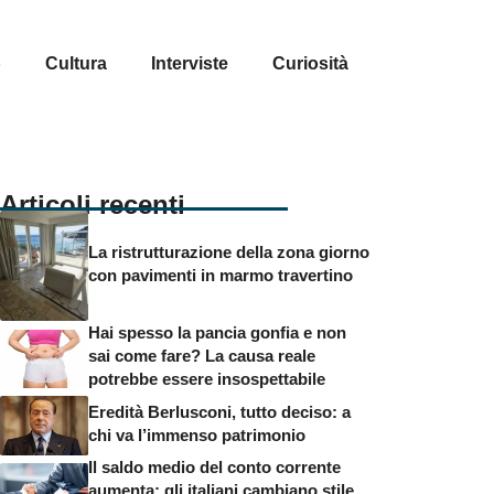
p
Cultura
Interviste
Curiosità
Articoli recenti
La ristrutturazione della zona giorno
con pavimenti in marmo travertino
Hai spesso la pancia gonfia e non
sai come fare? La causa reale
potrebbe essere insospettabile
Eredità Berlusconi, tutto deciso: a
chi va l’immenso patrimonio
Il saldo medio del conto corrente
aumenta: gli italiani cambiano stile