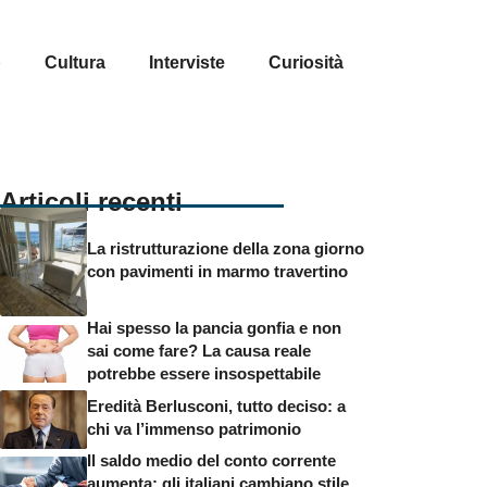
p
Cultura
Interviste
Curiosità
Articoli recenti
La ristrutturazione della zona giorno
con pavimenti in marmo travertino
Hai spesso la pancia gonfia e non
sai come fare? La causa reale
potrebbe essere insospettabile
Eredità Berlusconi, tutto deciso: a
chi va l’immenso patrimonio
Il saldo medio del conto corrente
aumenta: gli italiani cambiano stile