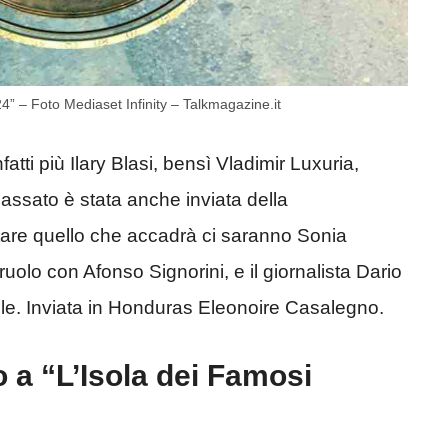
24” – Foto Mediaset Infinity – Talkmagazine.it
tti più Ilary Blasi, bensì Vladimir Luxuria,
passato è stata anche inviata della
tare quello che accadrà ci saranno Sonia
ruolo con Afonso Signorini, e il giornalista Dario
ile. Inviata in Honduras Eleonoire Casalegno.
 a “L’Isola dei Famosi