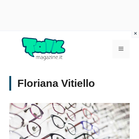
Vai
al
Menu
contenuto
Floriana Vitiello