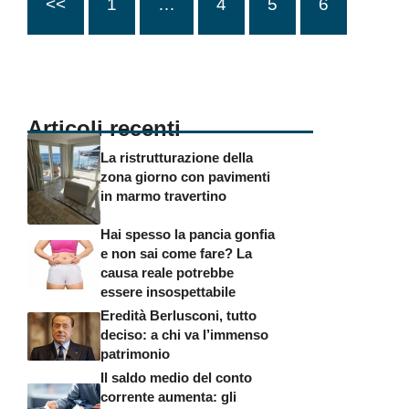
<<
1
…
4
5
6
Articoli recenti
La ristrutturazione della
zona giorno con pavimenti
in marmo travertino
Hai spesso la pancia gonfia
e non sai come fare? La
causa reale potrebbe
essere insospettabile
Eredità Berlusconi, tutto
deciso: a chi va l’immenso
patrimonio
Il saldo medio del conto
corrente aumenta: gli